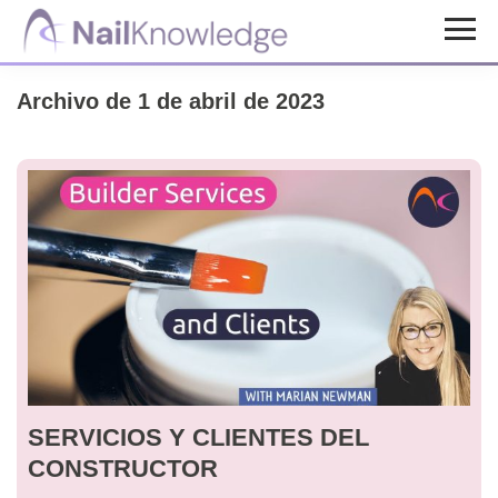
Saltar
Saltar
al
al
Conocimientos
contenido
pie
de
Archivo de 1 de abril de 2023
uñas
principal
de
página
SERVICIOS Y CLIENTES DEL
CONSTRUCTOR