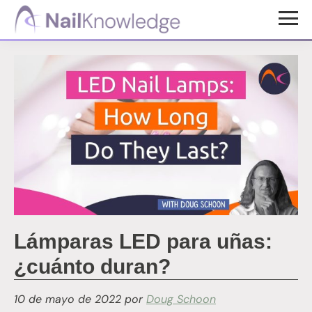
Saltar
Saltar
al
al
Conocimientos
contenido
pie
de
uñas
principal
de
página
Lámparas LED para uñas:
¿cuánto duran?
10 de mayo de 2022
por
Doug Schoon