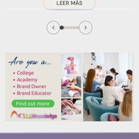
ACERCA
LEER MÁS
DE
LA
TÉCNICA
DE
RETIRADA
DE
ESMALTE
CON
ENVOLTURAS
DE
PAPEL
DE
ALUMINIO:
POR
QUÉ