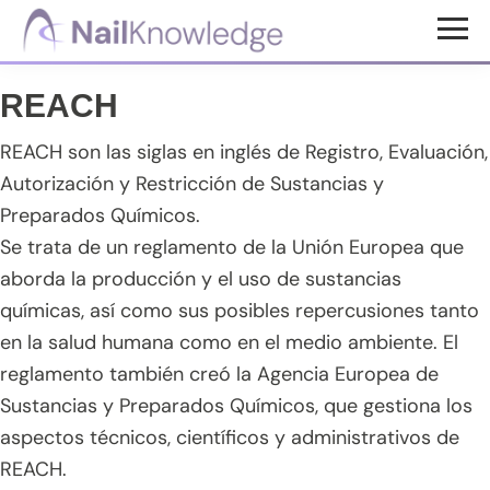
Saltar
Saltar
Saltar
al
a
al
Conocimientos
contenido
la
pie
de
REACH
uñas
principal
barra
de
lateral
página
REACH son las siglas en inglés de Registro, Evaluación,
principal
Autorización y Restricción de Sustancias y
Preparados Químicos.
Se trata de un reglamento de la Unión Europea que
aborda la producción y el uso de sustancias
químicas, así como sus posibles repercusiones tanto
en la salud humana como en el medio ambiente. El
reglamento también creó la Agencia Europea de
Sustancias y Preparados Químicos, que gestiona los
aspectos técnicos, científicos y administrativos de
REACH.