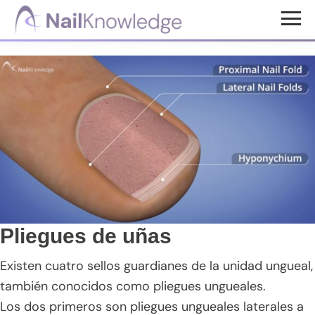
Saltar
Saltar
Saltar
al
a
al
Conocimientos
contenido
la
pie
de
uñas
principal
barra
de
lateral
página
principal
Pliegues de uñas
Existen cuatro sellos guardianes de la unidad ungueal,
también conocidos como pliegues ungueales.
Los dos primeros son pliegues ungueales laterales a