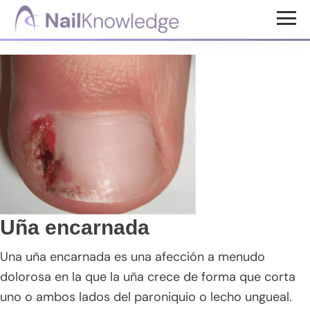
Saltar
Saltar
Saltar
al
a
al
Conocimientos
contenido
la
pie
de
uñas
principal
barra
de
lateral
página
principal
Uña encarnada
Una uña encarnada es una afección a menudo
dolorosa en la que la uña crece de forma que corta
uno o ambos lados del paroniquio o lecho ungueal.