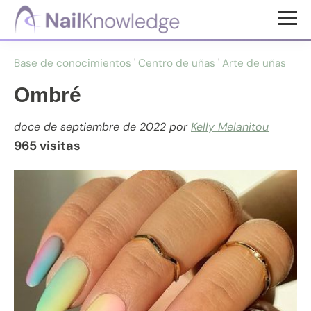
Saltar
Saltar
al
al
Conocimientos
contenido
pie
de
Base de conocimientos
'
Centro de uñas
'
Arte de uñas
uñas
principal
de
página
Ombré
doce de septiembre de 2022
por
Kelly Melanitou
965 visitas