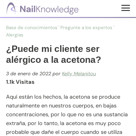
Saltar
Saltar
al
al
Conocimientos
contenido
pie
de
Base de conocimientos
'
Pregunte a los expertos
'
uñas
principal
de
Alergias
página
¿Puede mi cliente ser
alérgico a la acetona?
3 de enero de 2022
por
Kelly Melanitou
1.1k Visitas
Aquí están los hechos, la acetona se produce
naturalmente en nuestros cuerpos, en bajas
concentraciones, por lo que no es una sustancia
extraña, por lo tanto, la acetona es muy poco
probable que dañe el cuerpo cuando se utiliza