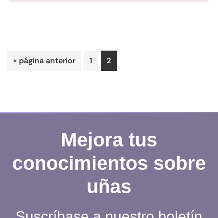
Ir
Página
Página
«
página anterior
1
2
a
la
Mejora tus
conocimientos sobre
uñas
Suscríbase a nuestro boletín