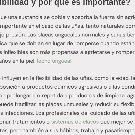
xibilidad y por qué es importante?
 que una sustancia se doble y absorba la fuerza sin agr
mportante en el caso de las uñas, tanto naturales como
jo presión. Las placas ungueales normales y sanas ti
gnifica que se doblan en lugar de romperse cuando está
ñas inflexibles son más propensas a agrietarse y rompe
ños en la piel.
lecho ungueal
.
influyen en la flexibilidad de las uñas, como la edad, la
xposición a productos químicos agresivos o a las cond
ión prolongada o repetida a productos de limpieza, agua
uede fragilizar las placas ungueales y reducir su flexi
s infecciones. Los profesionales del cuidado de las 
cionar tratamientos o
sistemas de clavos
que mejor se a
ntas, pero también a sus hábitos, trabajo y pasatiempo