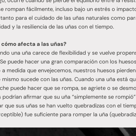
o, ocurre cuando se pierde el equilibrio entre la resisten
se rompan fácilmente, incluso bajo un estrés o impa
l tanto para el cuidado de las uñas naturales como para e
idad y la resiliencia de las uñas con el tiempo.
y cómo afecta a las uñas?
ando una uña carece de flexibilidad y se vuelve propen
 Se puede hacer una gran comparación con los huesos:
ro a medida que envejecemos, nuestros huesos pierden f
o mismo sucede con las uñas. Cuando una uña está que
he puede hacer que se rompa, se agriete o se desmo
es podrían afirmar que su uña “simplemente se rompió”
ar que sus uñas se han vuelto quebradizas con el tiem
eptible) fue suficiente para romper la uña (quebradiz