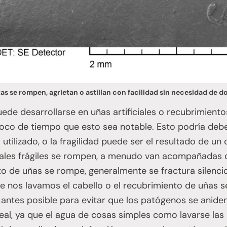
as se rompen, agrietan o astillan con facilidad sin necesidad de d
uede desarrollarse en uñas artificiales o recubrimient
oco de tiempo que esto sea notable. Esto podría debe
 utilizado, o la fragilidad puede ser el resultado de u
ciales frágiles se rompen, a menudo van acompañadas 
o de uñas se rompe, generalmente se fractura silenc
 nos lavamos el cabello o el recubrimiento de uñas s
 antes posible para evitar que los patógenos se anide
ueal, ya que el agua de cosas simples como lavarse la