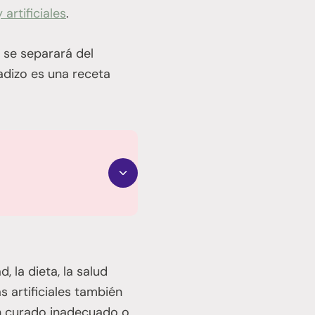
 artificiales
.
, se separará del
adizo es una receta
, la dieta, la salud
s artificiales también
un curado inadecuado o