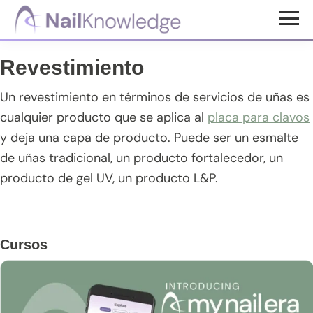
Saltar
Saltar
Saltar
al
a
al
Conocimientos
contenido
la
pie
de
Revestimiento
uñas
principal
barra
de
lateral
página
Un revestimiento en términos de servicios de uñas es
principal
cualquier producto que se aplica al
placa para clavos
y deja una capa de producto. Puede ser un esmalte
de uñas tradicional, un producto fortalecedor, un
producto de gel UV, un producto L&P.
Barra
Cursos
lateral
principal