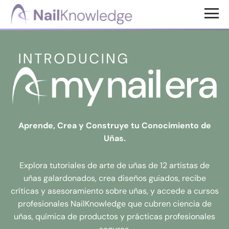
Saltar
Saltar
al
al
Conocimientos
contenido
pie
de
uñas
principal
de
página
Aprende, Crea y Construye tu Conocimiento de
Uñas.
Explora tutoriales de arte de uñas de 12 artistas de
uñas galardonados, crea diseños guiados, recibe
críticas y asesoramiento sobre uñas, y accede a cursos
profesionales NailKnowledge que cubren ciencia de
uñas, química de productos y prácticas profesionales