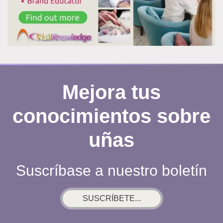
DE
PAPEL
DE
ALUMINIO:
POR
QUÉ
FUNCIONA
Mejora tus
REALMENTE
conocimientos sobre
uñas
Suscríbase a nuestro boletín
SUSCRÍBETE...