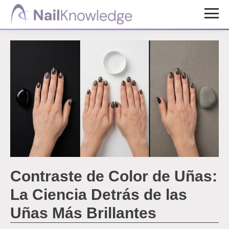
Saltar
Saltar
al
al
Conocimientos
contenido
pie
de
uñas
principal
de
página
Contraste de Color de Uñas:
La Ciencia Detrás de las
Uñas Más Brillantes