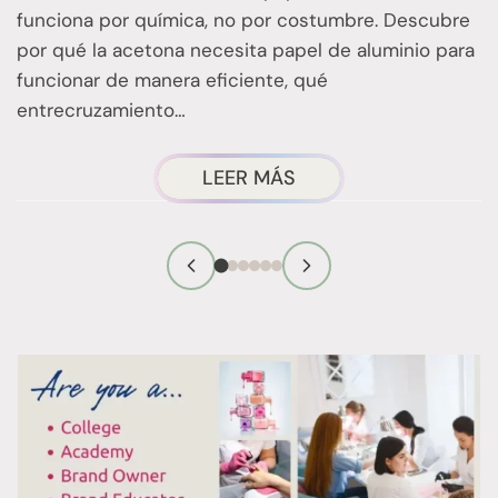
funciona por química, no por costumbre. Descubre
n
por qué la acetona necesita papel de aluminio para
t
funcionar de manera eficiente, qué
entrecruzamiento…
ACERCA
LEER MÁS
DE
LA
TÉCNICA
DE
RETIRADA
DE
ESMALTE
CON
ENVOLTURAS