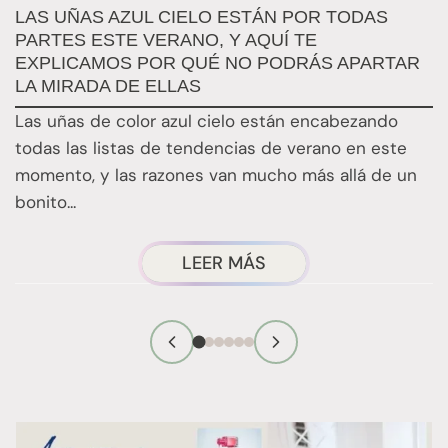
LAS UÑAS AZUL CIELO ESTÁN POR TODAS
E
PARTES ESTE VERANO, Y AQUÍ TE
B
EXPLICAMOS POR QUÉ NO PODRÁS APARTAR
L
LA MIRADA DE ELLAS
p
Las uñas de color azul cielo están encabezando
d
todas las listas de tendencias de verano en este
t
momento, y las razones van mucho más allá de un
bonito...
ACERCA
LEER MÁS
DE:
LAS
UÑAS
AZUL
CIELO
ESTÁN