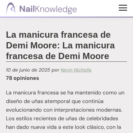
Saltar
Saltar
al
al
Conocimientos
contenido
pie
de
uñas
principal
de
La manicura francesa de
página
Demi Moore: La manicura
francesa de Demi Moore
10 de junio de 2025
por
Kevin Nicholls
78 opiniones
La manicura francesa se ha mantenido como un
diseño de uñas atemporal que continúa
evolucionando con interpretaciones modernas.
Los estilos recientes de uñas de celebridades
han dado nueva vida a este look clásico, con la