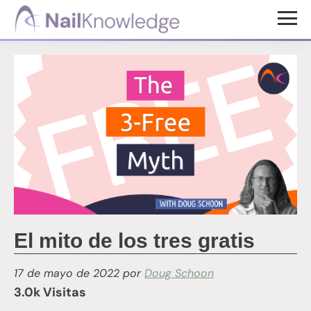
Saltar
Saltar
al
al
Conocimientos
contenido
pie
de
uñas
principal
de
página
El mito de los tres gratis
17 de mayo de 2022
por
Doug Schoon
3.0k Visitas