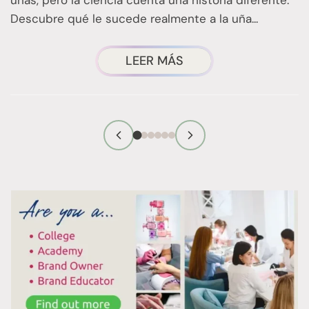
uñas, pero la ciencia cuenta una historia diferente.
i
Descubre qué le sucede realmente a la uña...
c
ACERCA
LEER MÁS
DE
«WET
NAILS»:
LO
QUE
DEBES
SABER
SOBRE
LA
CIENCIA
DE
LAS