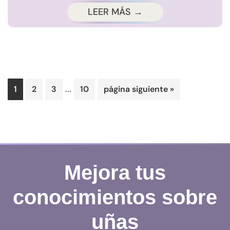
LEER MÁS →
Páginas
...
Página
Página
Página
Página
Ir
1
2
3
10
página siguiente »
intermedias
a
omitidas
la
Mejora tus
conocimientos sobre
uñas