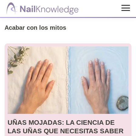
Saltar
Saltar
al
al
Conocimientos
contenido
pie
de
Acabar con los mitos
uñas
principal
de
página
UÑAS MOJADAS: LA CIENCIA DE
LAS UÑAS QUE NECESITAS SABER