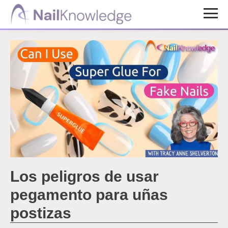
Saltar
Saltar
al
al
Conocimientos
contenido
pie
de
uñas
principal
de
página
Los peligros de usar
pegamento para uñas
postizas