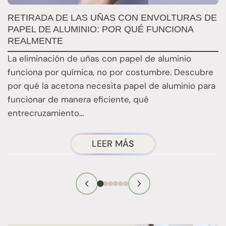
RETIRADA DE LAS UÑAS CON ENVOLTURAS DE
Q
PAPEL DE ALUMINIO: POR QUÉ FUNCIONA
E
REALMENTE
E
La eliminación de uñas con papel de aluminio
E
funciona por química, no por costumbre. Descubre
n
por qué la acetona necesita papel de aluminio para
t
funcionar de manera eficiente, qué
entrecruzamiento…
ACERCA
LEER MÁS
DE
LA
TÉCNICA
DE
RETIRADA