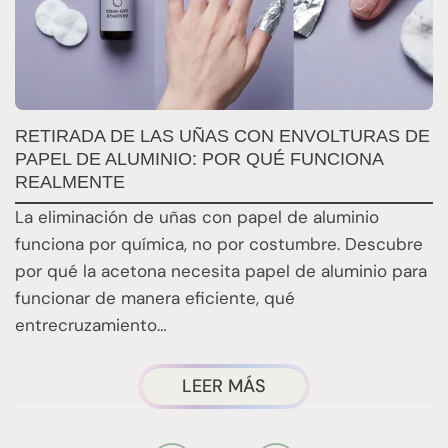
RETIRADA DE LAS UÑAS CON ENVOLTURAS DE
Q
PAPEL DE ALUMINIO: POR QUÉ FUNCIONA
E
REALMENTE
E
La eliminación de uñas con papel de aluminio
E
funciona por química, no por costumbre. Descubre
n
por qué la acetona necesita papel de aluminio para
t
funcionar de manera eficiente, qué
entrecruzamiento…
ACERCA
LEER MÁS
DE
LA