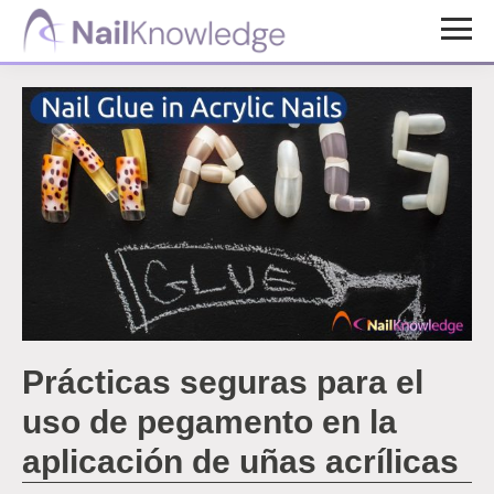
Saltar
Saltar
al
al
Conocimientos
contenido
pie
de
uñas
principal
de
página
Prácticas seguras para el
uso de pegamento en la
aplicación de uñas acrílicas