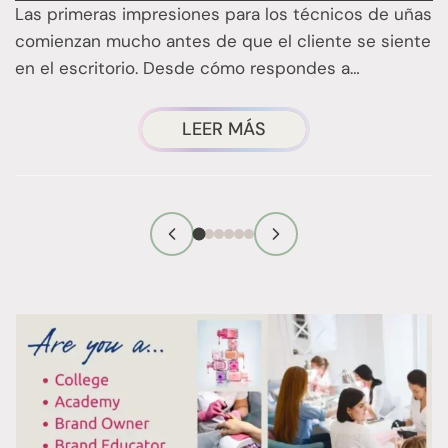
E
Las primeras impresiones para los técnicos de uñas
t
comienzan mucho antes de que el cliente se siente
f
en el escritorio. Desde cómo respondes a…
m
CONSEJOS
LEER MÁS
EFICACES
PARA
CAUSAR
UNA
BUENA
PRIMERA
IMPRESIÓN
COMO
TÉCNICO
DE
MANICURA