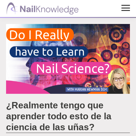
Saltar
Saltar
al
al
Conocimientos
contenido
pie
de
uñas
principal
de
página
¿Realmente tengo que
aprender todo esto de la
ciencia de las uñas?