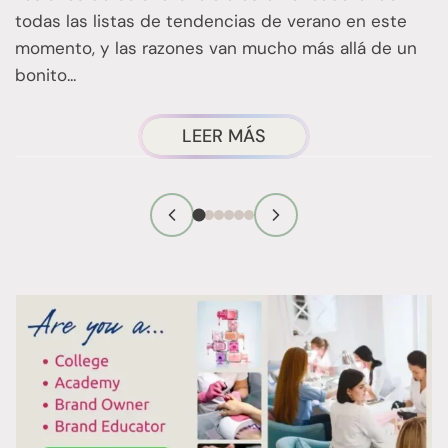
d
todas las listas de tendencias de verano en este
t
momento, y las razones van mucho más allá de un
bonito...
ACERCA
LEER MÁS
DE:
LAS
UÑAS
AZUL
CIELO
ESTÁN
POR
TODAS
PARTES
ESTE