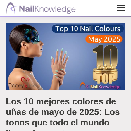
Saltar
Saltar
al
al
Conocimientos
contenido
pie
de
uñas
principal
de
página
Los 10 mejores colores de
uñas de mayo de 2025: Los
tonos que todo el mundo