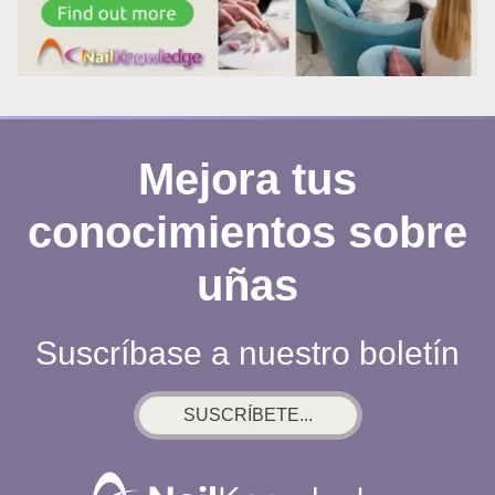
VERANO,
Y
AQUÍ
TE
EXPLICAMOS
POR
Mejora tus
QUÉ
conocimientos sobre
NO
PODRÁS
uñas
APARTAR
LA
Suscríbase a nuestro boletín
MIRADA
SUSCRÍBETE...