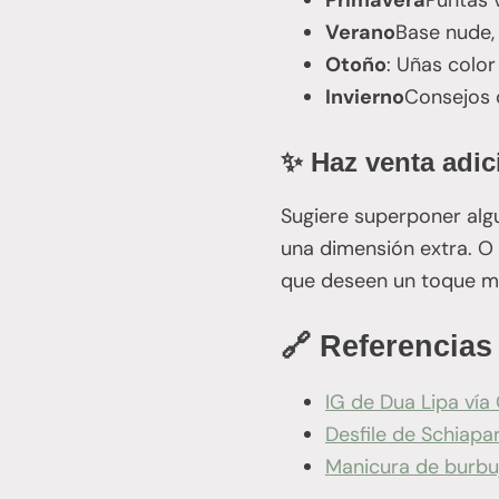
Primavera
Puntas 
Verano
Base nude, 
Otoño
: Uñas colo
Invierno
Consejos 
✨ Haz venta adic
Sugiere superponer alg
una dimensión extra. O 
que deseen un toque má
🔗 Referencias 
IG de Dua Lipa vía
Desfile de Schiapar
Manicura de burbuj