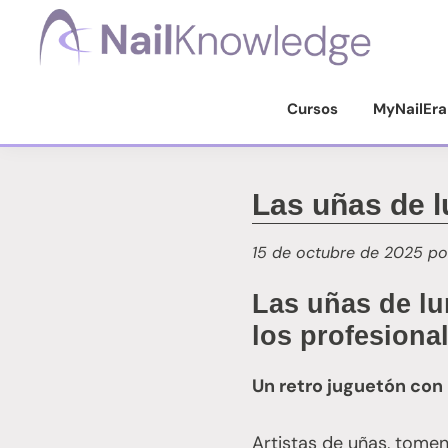
Saltar
Saltar
Saltar
a
al
al
la
contenido
pie
Conocimientos
de
navegación
principal
de
Cursos
MyNailEra
uñas
principal
página
Las uñas de l
15 de octubre de 2025
po
Las uñas de lu
los profesiona
Un retro juguetón co
Artistas de uñas, tomen