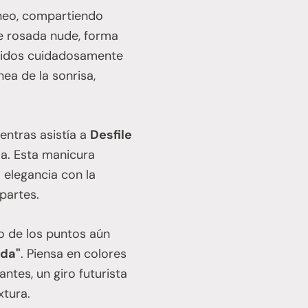
áneo, compartiendo
e rosada nude, forma
buidos cuidadosamente
nea de la sonrisa,
entras asistía a
Desfile
la. Esta manicura
 elegancia con la
partes.
vo de los puntos aún
ida"
. Piensa en colores
tes, un giro futurista
xtura.