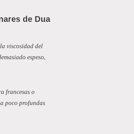
unares de Dua
la viscosidad del
 demasiado espeso,
ra francesas o
isa poco profundas