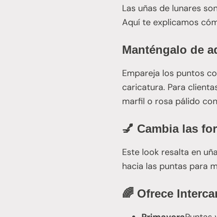
Las uñas de lunares son
Aquí te explicamos cóm
Manténgalo de a
Empareja los puntos co
caricatura. Para client
marfil o rosa pálido co
💅 Cambia las fo
Este look resalta en uñ
hacia las puntas para ma
🌈 Ofrece Interc