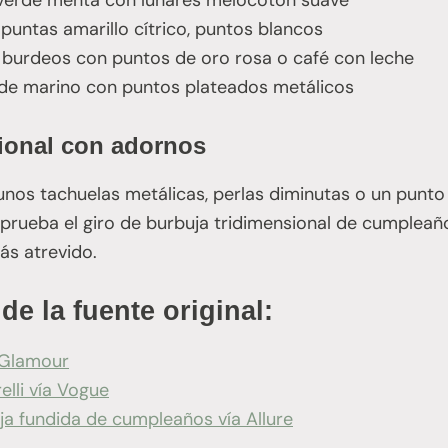
verde menta con lunares melocotón suave
puntas amarillo cítrico, puntos blancos
r burdeos con puntos de oro rosa o café con leche
de marino con puntos plateados metálicos
ional con adornos
unos tachuelas metálicas, perlas diminutas o un punt
prueba el giro de burbuja tridimensional de cumpleañ
s atrevido.
de la fuente original:
 Glamour
elli vía Vogue
a fundida de cumpleaños vía Allure