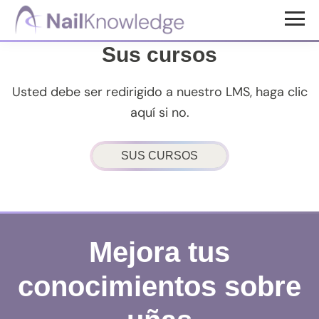
Saltar
Saltar
al
al
Conocimientos
contenido
pie
Sus cursos
de
uñas
principal
de
Usted debe ser redirigido a nuestro LMS, haga clic
página
aquí si no.
SUS CURSOS
Mejora tus
conocimientos sobre