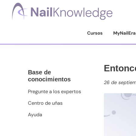
Saltar
Saltar
Saltar
a
al
al
la
contenido
pie
Conocimientos
de
navegación
principal
de
Cursos
MyNailEra
uñas
principal
página
Entonce
Base de
conocimientos
26 de septie
Pregunte a los expertos
Centro de uñas
Ayuda