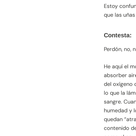
Estoy confun
que las uñas
Contesta:
Perdón, no, 
He aquí el m
absorber air
del oxígeno 
lo que la lá
sangre. Cuan
humedad y lo
quedan “atra
contenido de