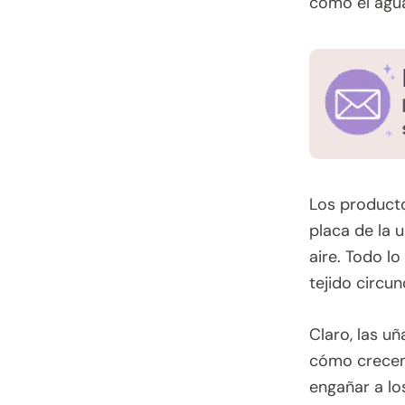
como el agua
Los producto
placa de la 
aire. Todo lo
tejido cir
Claro, las u
cómo crecen 
engañar a lo