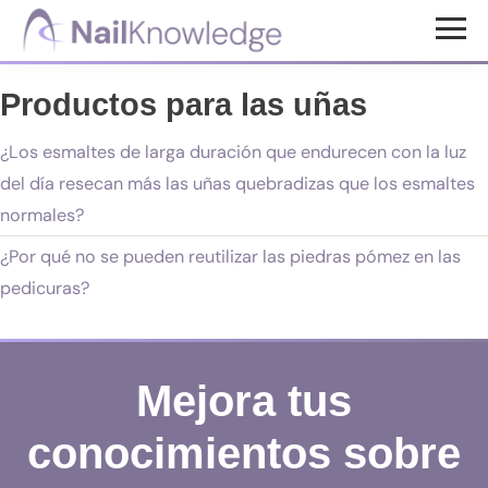
Saltar
Saltar
al
al
Conocimientos
contenido
pie
de
Productos para las uñas
uñas
principal
de
página
¿Los esmaltes de larga duración que endurecen con la luz
del día resecan más las uñas quebradizas que los esmaltes
normales?
¿Por qué no se pueden reutilizar las piedras pómez en las
pedicuras?
Mejora tus
conocimientos sobre