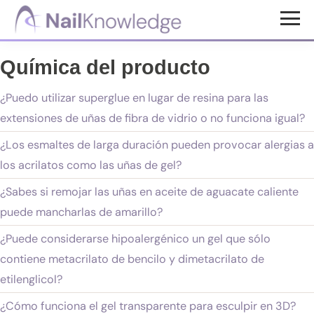
Saltar
Saltar
al
al
Conocimientos
contenido
pie
de
Química del producto
uñas
principal
de
página
¿Puedo utilizar superglue en lugar de resina para las
extensiones de uñas de fibra de vidrio o no funciona igual?
¿Los esmaltes de larga duración pueden provocar alergias a
los acrilatos como las uñas de gel?
¿Sabes si remojar las uñas en aceite de aguacate caliente
puede mancharlas de amarillo?
¿Puede considerarse hipoalergénico un gel que sólo
contiene metacrilato de bencilo y dimetacrilato de
etilenglicol?
¿Cómo funciona el gel transparente para esculpir en 3D?