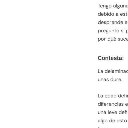
Tengo alguna
debido a esto
desprende en
pregunto si 
por qué suce
Contesta:
La delaminac
uñas dure.
La edad def
diferencias 
una leve def
algo de esto