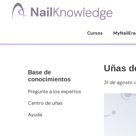
Saltar
Saltar
Saltar
a
al
al
la
contenido
pie
Conocimientos
de
navegación
principal
de
Cursos
MyNailEra
uñas
principal
página
Uñas d
Base de
conocimientos
31 de agosto 
Pregunte a los expertos
Centro de uñas
Ayuda