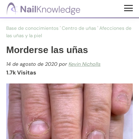
Saltar
Saltar
al
al
Conocimientos
contenido
pie
de
Base de conocimientos
'
Centro de uñas
'
Afecciones de
uñas
principal
de
las uñas y la piel
página
Morderse las uñas
14 de agosto de 2020
por
Kevin Nicholls
1.7k Visitas