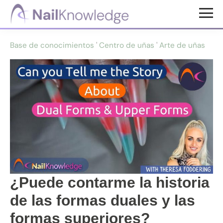
Saltar
Saltar
al
al
Conocimientos
contenido
pie
de
Base de conocimientos
'
Centro de uñas
'
Arte de uñas
uñas
principal
de
página
¿Puede contarme la historia
de las formas duales y las
formas superiores?