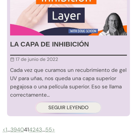
LA CAPA DE INHIBICIÓN
17 de junio de 2022
Cada vez que curamos un recubrimiento de gel
UV para uñas, nos queda una capa superior
pegajosa o una película superior. Eso se llama
correctamente…
SEGUIR LEYENDO
<
1
…
39
40
41
42
43
…
55
>