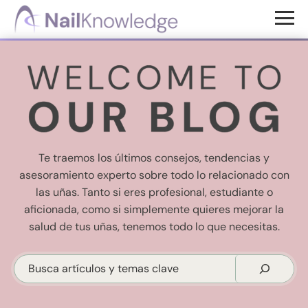
Saltar
Saltar
al
al
Conocimientos
contenido
pie
de
uñas
principal
de
página
Te traemos los últimos consejos, tendencias y
asesoramiento experto sobre todo lo relacionado con
las uñas. Tanto si eres profesional, estudiante o
aficionada, como si simplemente quieres mejorar la
salud de tus uñas, tenemos todo lo que necesitas.
Buscar