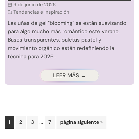
9 de junio de 2026
Tendencias e Inspiración
Las uñas de gel "blooming" se están suavizando
para algo mucho más romántico este verano.
Bases transparentes, paletas pastel y
movimiento orgánico están redefiniendo la
técnica para 2026...
LEER MÁS →
Páginas
...
Página
Página
Página
Página
Ir
1
2
3
7
página siguiente »
intermedias
a
omitidas
la