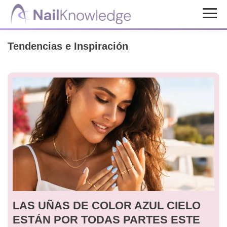
Saltar
Saltar
al
al
Conocimientos
contenido
pie
de
Tendencias e Inspiración
uñas
principal
de
página
LAS UÑAS DE COLOR AZUL CIELO
ESTÁN POR TODAS PARTES ESTE