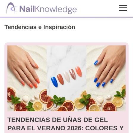
Saltar
Saltar
al
al
Conocimientos
contenido
pie
de
Tendencias e Inspiración
uñas
principal
de
página
TENDENCIAS DE UÑAS DE GEL
PARA EL VERANO 2026: COLORES Y