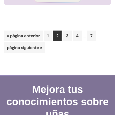
Páginas
...
Ir
Página
Página
Página
Página
Página
«
página anterior
1
2
3
4
7
intermedias
a
Ir
página siguiente »
omitidas
la
a
la
Mejora tus
conocimientos sobre
uñas