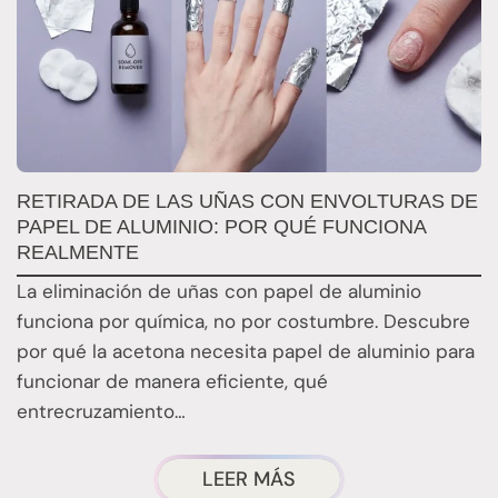
RETIRADA DE LAS UÑAS CON ENVOLTURAS DE
Q
PAPEL DE ALUMINIO: POR QUÉ FUNCIONA
E
REALMENTE
E
La eliminación de uñas con papel de aluminio
E
funciona por química, no por costumbre. Descubre
n
por qué la acetona necesita papel de aluminio para
t
funcionar de manera eficiente, qué
entrecruzamiento…
ACERCA
LEER MÁS