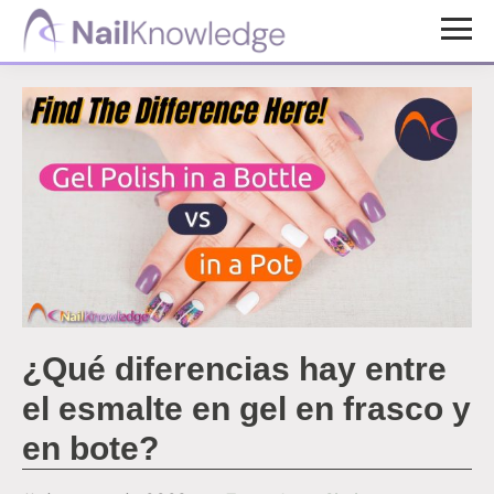
Saltar
Saltar
al
al
Conocimientos
contenido
pie
de
uñas
principal
de
página
¿Qué diferencias hay entre
el esmalte en gel en frasco y
en bote?