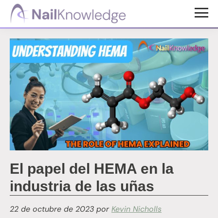
Saltar
Saltar
al
al
Conocimientos
contenido
pie
de
uñas
principal
de
página
El papel del HEMA en la
industria de las uñas
22 de octubre de 2023
por
Kevin Nicholls