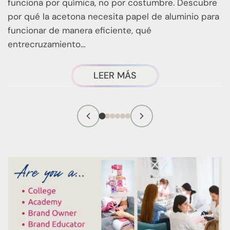
funciona por química, no por costumbre. Descubre
n
por qué la acetona necesita papel de aluminio para
t
funcionar de manera eficiente, qué
entrecruzamiento…
ACERCA
LEER MÁS
DE
LA
TÉCNICA
DE
RETIRADA
DE
ESMALTE
CON
ENVOLTURAS
DE