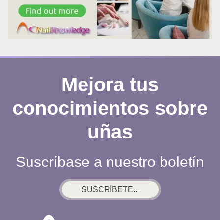
PAPEL
DE
ALUMINIO:
POR
QUÉ
FUNCIONA
Mejora tus
REALMENTE
conocimientos sobre
uñas
Suscríbase a nuestro boletín
SUSCRÍBETE...