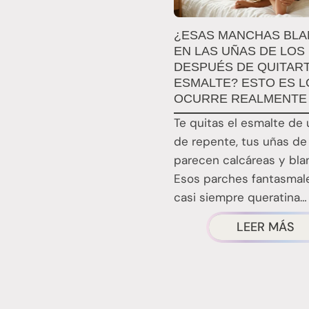
¿ESAS MANCHAS BL
EN LAS UÑAS DE LOS 
DESPUÉS DE QUITART
ESMALTE? ESTO ES L
OCURRE REALMENTE
Te quitas el esmalte de 
de repente, tus uñas de 
parecen calcáreas y bla
Esos parches fantasmal
casi siempre queratina…
¿T
LEER MÁS
H
FI
E
E