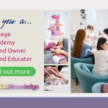
LAS
ANCHAS
UÑAS:
LANCAS
QUÉ
UE
SIGNIFICAN
REALMENTE
ALEN
N
AS
ÑAS
E
OS
ES
ESPUÉS
E
ITARTE