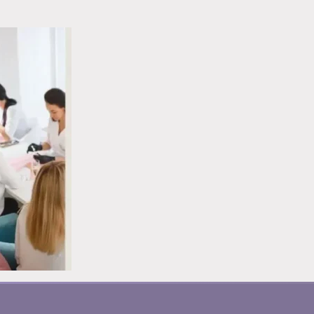
ESTRÍAS
BUENA
EN
PRIMERA
LAS
IMPRESIÓN
UÑAS:
COMO
LO
TÉCNICO
QUE
DE
TE
MANICURA
DICE
LA
UÑA
DEL
PULGAR