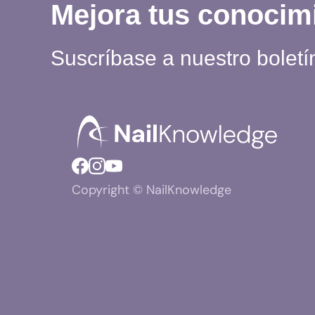
Mejora tus conocim
ES
E
ES
Suscríbase a nuestro boletí
L
Q
R
O
Copyright © NailKnowledge