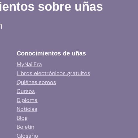
ientos sobre uñas
MALTE?
STO
n
O
UE
EALMENTE
Conocimientos de uñas
CURRE
MyNailEra
Libros electrónicos gratuitos
Quiénes somos
Cursos
Diploma
Noticias
Blog
Boletín
Glosario