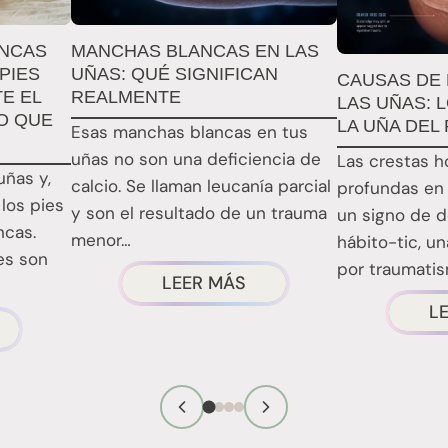
ANCAS
MANCHAS BLANCAS EN LAS
PIES
UÑAS: QUÉ SIGNIFICAN
CAUSAS DE 
E EL
REALMENTE
LAS UÑAS: 
O QUE
LA UÑA DEL
Esas manchas blancas en tus
uñas no son una deficiencia de
Las crestas h
uñas y,
calcio. Se llaman leucanía parcial
profundas en 
los pies
y son el resultado de un trauma
un signo de 
ncas.
menor…
hábito-tic, u
es son
por traumatis
ACERCA
LEER MÁS
en...
DE
L
E
LAS
AS
MANCHAS
JADO
BLANCAS
N
EN
SAS