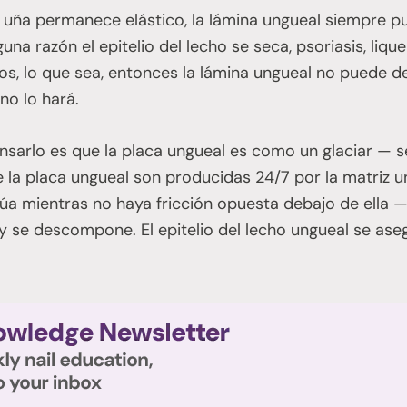
a uña permanece elástico, la lámina ungueal siempre p
guna razón el epitelio del lecho se seca, psoriasis, liq
s, lo que sea, entonces la lámina ungueal no puede de
no lo hará.
sarlo es que la placa ungueal es como un glaciar —
e la placa ungueal son producidas 24/7 por la matriz u
úa mientras no haya fricción opuesta debajo de ella 
y se descompone. El epitelio del lecho ungueal se as