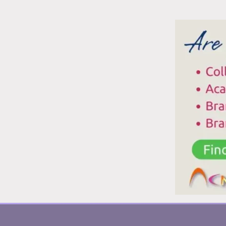
M
B
Q
TE
S
E
L
U
D
L
PI
D
D
QU
EL