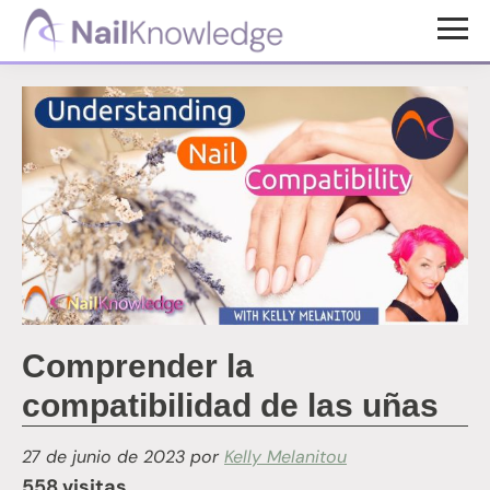
Saltar
Saltar
al
al
Conocimientos
contenido
pie
de
uñas
principal
de
página
Comprender la
compatibilidad de las uñas
27 de junio de 2023
por
Kelly Melanitou
558 visitas