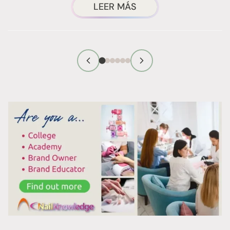
CONSEJOS
LEER MÁS
EFICACES
PARA
CAUSAR
UNA
BUENA
PRIMERA
IMPRESIÓN
COMO
TÉCNICO
DE
MANICURA