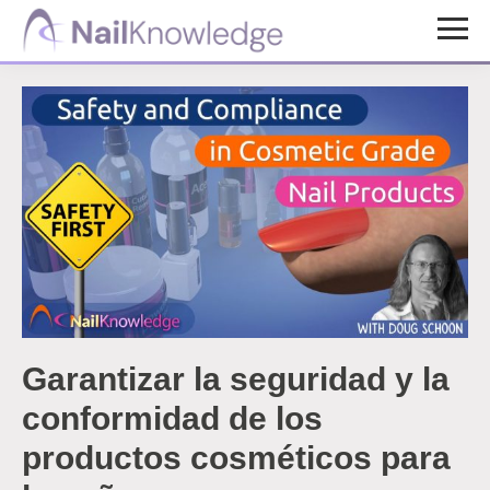
Saltar
Saltar
al
al
Conocimientos
contenido
pie
de
uñas
principal
de
página
Garantizar la seguridad y la
conformidad de los
productos cosméticos para