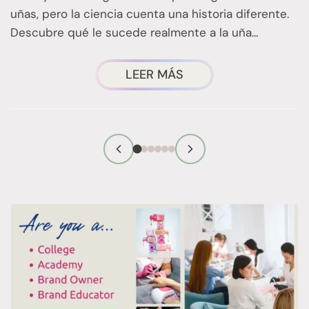
uñas, pero la ciencia cuenta una historia diferente.
i
Descubre qué le sucede realmente a la uña...
c
ACERCA
LEER MÁS
DE
«WET
NAILS»:
LO
QUE
DEBES
SABER
SOBRE
LA
CIENCIA
DE