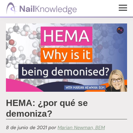
Saltar
Saltar
al
al
Conocimientos
contenido
pie
de
uñas
principal
de
página
HEMA: ¿por qué se
demoniza?
8 de junio de 2021
por
Marian Newman, BEM