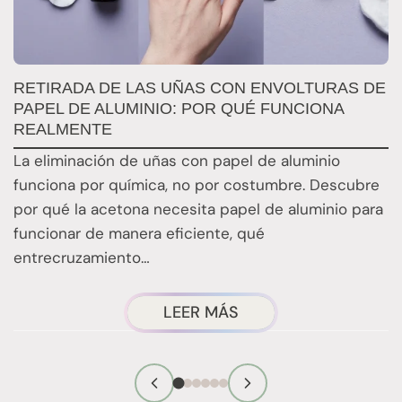
RETIRADA DE LAS UÑAS CON ENVOLTURAS DE
Q
PAPEL DE ALUMINIO: POR QUÉ FUNCIONA
E
REALMENTE
E
La eliminación de uñas con papel de aluminio
E
funciona por química, no por costumbre. Descubre
n
por qué la acetona necesita papel de aluminio para
t
funcionar de manera eficiente, qué
entrecruzamiento…
ACERCA
LEER MÁS
DE
LA
TÉCNICA