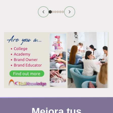
CAUSAR
UNA
BUENA
PRIMERA
IMPRESIÓN
COMO
TÉCNICO
DE
MANICURA
Mejora tus