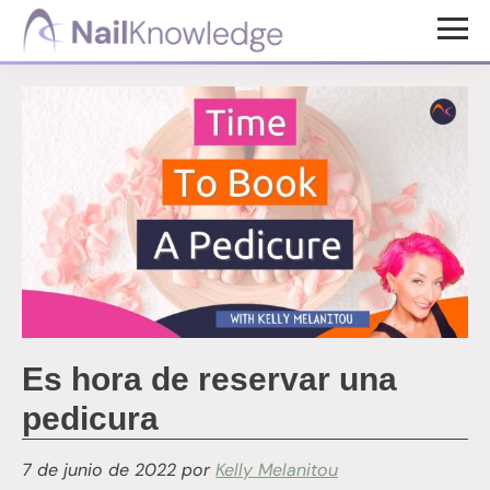
Saltar
Saltar
al
al
Conocimientos
contenido
pie
de
uñas
principal
de
página
Es hora de reservar una
pedicura
7 de junio de 2022
por
Kelly Melanitou