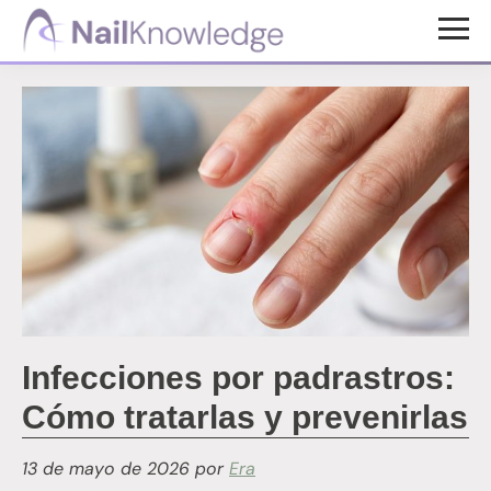
Saltar
Saltar
al
al
Conocimientos
contenido
pie
de
uñas
principal
de
página
Infecciones por padrastros:
Cómo tratarlas y prevenirlas
13 de mayo de 2026
por
Era