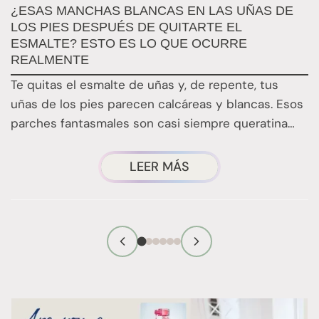
M
¿ESAS MANCHAS BLANCAS EN LAS UÑAS DE
S
LOS PIES DESPUÉS DE QUITARTE EL
ESMALTE? ESTO ES LO QUE OCURRE
E
REALMENTE
d
Te quitas el esmalte de uñas y, de repente, tus
s
uñas de los pies parecen calcáreas y blancas. Esos
parches fantasmales son casi siempre queratina…
¿TE
LEER MÁS
HAS
FIJADO
EN
ESAS
MANCHAS
BLANCAS
QUE