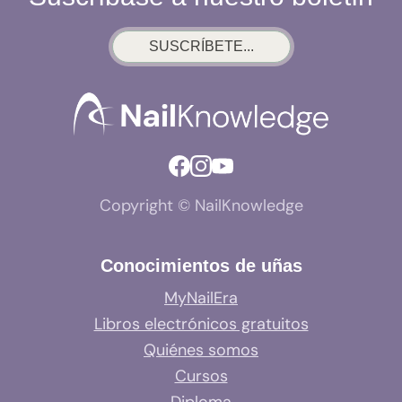
LO
QUE
SUSCRÍBETE...
REALMENTE
OCURRE
Copyright © NailKnowledge
Conocimientos de uñas
MyNailEra
Libros electrónicos gratuitos
Quiénes somos
Cursos