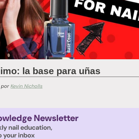
imo: la base para uñas
por
Kevin Nicholls