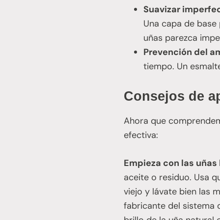
Suavizar imperfe
Una capa de base p
uñas parezca impe
Prevención del a
tiempo. Un esmalte
Consejos de ap
Ahora que comprendemo
efectiva:
Empieza con las uñas 
aceite o residuo. Usa q
viejo y lávate bien las 
fabricante del sistema q
brillo de la uña natural