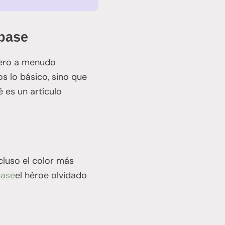
 base
pero a menudo
s lo básico, sino que
 es un artículo
ncluso el color más
base
el héroe olvidado