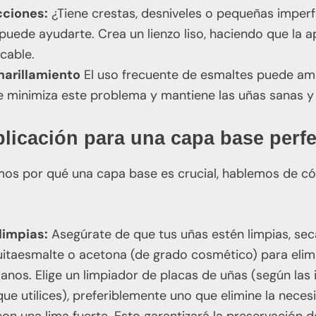
cciones:
¿Tiene crestas, desniveles o pequeñas imperf
uede ayudarte. Crea un lienzo liso, haciendo que la ap
cable.
marillamiento
El uso frecuente de esmaltes puede amar
 minimiza este problema y mantiene las uñas sanas y b
licación para una capa base perfe
s por qué una capa base es crucial, hablemos de có
limpias:
Asegúrate de que tus uñas estén limpias, seca
uitaesmalte o acetona (de grado cosmético) para elim
manos. Elige un limpiador de placas de uñas (según las 
ue utilices), preferiblemente uno que elimine la necesid
 con una lima fuerte. Esto garantizará la preservación d