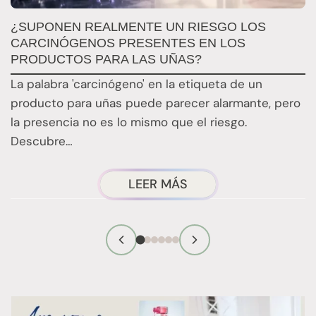
C
¿SUPONEN REALMENTE UN RIESGO LOS
P
CARCINÓGENOS PRESENTES EN LOS
U
PRODUCTOS PARA LAS UÑAS?
L
La palabra 'carcinógeno' en la etiqueta de un
c
producto para uñas puede parecer alarmante, pero
e
la presencia no es lo mismo que el riesgo.
Descubre…
¿SUPONEN
LEER MÁS
REALMENTE
UN
RIESGO
LOS
PRODUCTOS
PARA