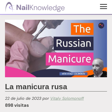
Saltar
Saltar
al
al
Conocimientos
contenido
pie
de
uñas
principal
de
página
La manicura rusa
22 de julio de 2023
por
Vitaly Solomonoff
898 visitas