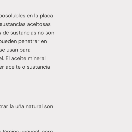
posolubles en la placa
 sustancias aceitosas
os de sustancias no son
o pueden penetrar en
 se usan para
. El aceite mineral
er aceite o sustancia
ar la uña natural son
a lámina ungueal, pero