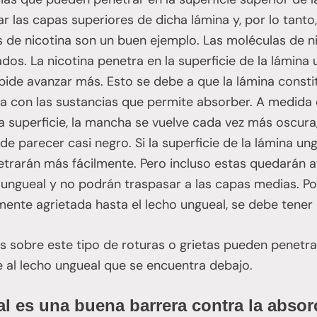
 las capas superiores de dicha lámina y, por lo tant
s de nicotina son un buen ejemplo. Las moléculas de n
dos. La nicotina penetra en la superficie de la lámina 
pide avanzar más. Esto se debe a que la lámina const
iva con las sustancias que permite absorber. A medid
a superficie, la mancha se vuelve cada vez más oscura,
 parecer casi negro. Si la superficie de la lámina un
etrarán más fácilmente. Pero incluso estas quedarán 
 ungueal y no podrán traspasar a las capas medias. Por
ente agrietada hasta el lecho ungueal, se debe tene
as sobre este tipo de roturas o grietas pueden penet
 al lecho ungueal que se encuentra debajo.
l es una buena barrera contra la absor