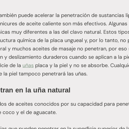
también puede acelerar la penetración de sustancias li
nicures de aceite caliente son más efectivos. Algunas
icas muy diferentes a las del clavo natural. Estos tip
uctura química de la placa ungueal y, por lo tanto, n
eral y muchos aceites de masaje no penetran, por eso
n y deslizamiento duraderos cuando se aplican a la piel
icie de la
uñas
placa y la piel y no se absorbe. Cualqui
 la piel tampoco penetrará las uñas.
tran en la uña natural
os de aceites conocidos por su capacidad para penetr
de coco y el de aguacate.
ias que pueden penetrar en la superficie superior de l