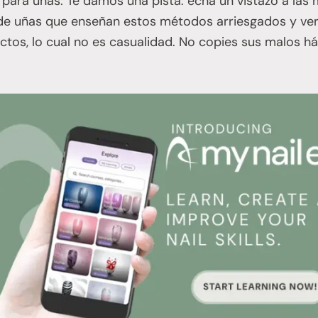
 para uñas. Te damos una pista: echa un vistazo a las
de uñas que enseñan estos métodos arriesgados y ve
uctos, lo cual no es casualidad. No copies sus malos há