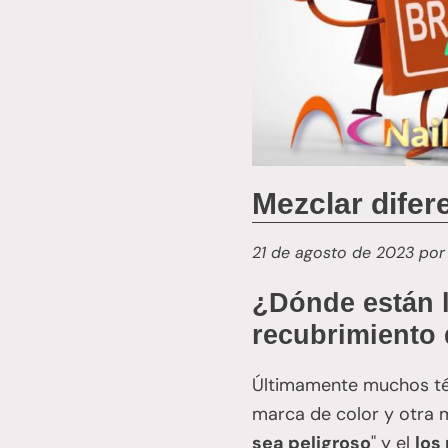
Mezclar difer
21 de agosto de 2023
po
¿Dónde están l
recubrimiento
Últimamente muchos téc
marca de color y otra 
sea peligroso
" y el
los