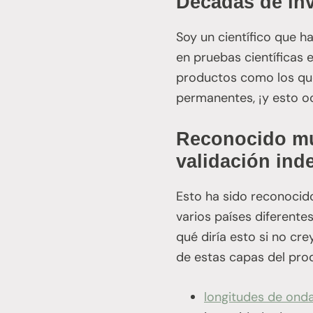
Décadas de inv
Soy un científico que h
en pruebas científicas
productos como los que
permanentes, ¡y esto o
Reconocido mu
validación ind
Esto ha sido reconocid
varios países diferente
qué diría esto si no cr
de estas capas del prod
longitudes de ond