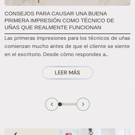
S
CONSEJOS PARA CAUSAR UNA BUENA
C
PRIMERA IMPRESIÓN COMO TÉCNICO DE
P
UÑAS QUE REALMENTE FUNCIONAN
E
Las primeras impresiones para los técnicos de uñas
t
comienzan mucho antes de que el cliente se siente
f
en el escritorio. Desde cómo respondes a…
m
CONSEJOS
LEER MÁS
EFICACES
PARA
CAUSAR
UNA
BUENA
PRIMERA
IMPRESIÓN