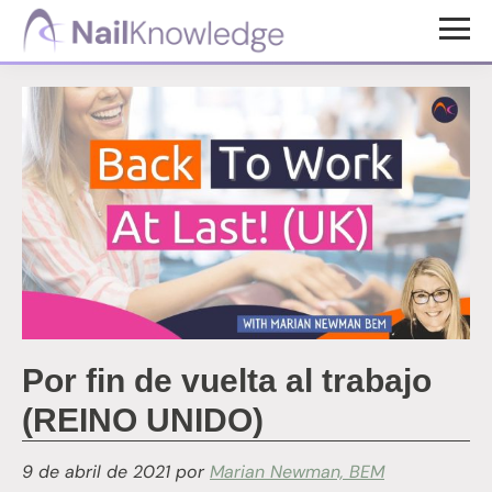
Saltar
Saltar
al
al
Conocimientos
contenido
pie
de
uñas
principal
de
página
Por fin de vuelta al trabajo
(REINO UNIDO)
9 de abril de 2021
por
Marian Newman, BEM