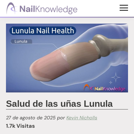
Saltar
Saltar
al
al
Conocimientos
contenido
pie
de
uñas
principal
de
página
Salud de las uñas Lunula
27 de agosto de 2025
por
Kevin Nicholls
1.7k Visitas