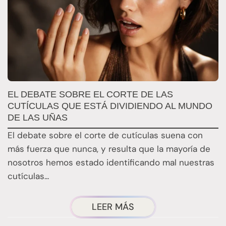
U
EL DEBATE SOBRE EL CORTE DE LAS
P
CUTÍCULAS QUE ESTÁ DIVIDIENDO AL MUNDO
DE LAS UÑAS
N
El debate sobre el corte de cutículas suena con
m
más fuerza que nunca, y resulta que la mayoría de
s
nosotros hemos estado identificando mal nuestras
d
cutículas...
ACERCA
LEER MÁS
DEL