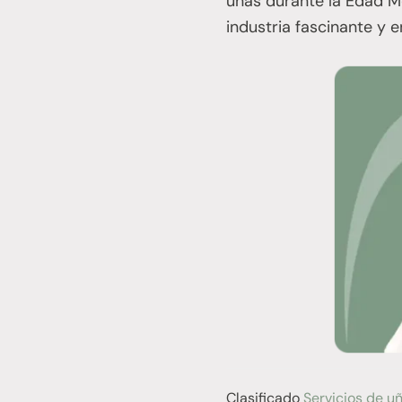
uñas durante la Edad M
industria fascinante y 
Clasificado
Servicios de u