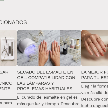
CIONADOS
USAR
SECADO DEL ESMALTE EN
LA MEJOR F
GEL: COMPATIBILIDAD CON
PARA TU ES
CNICO
LAS LÁMPARAS Y
Elegir la for
ENTE
PROBLEMAS HABITUALES
va más allá d
El curado del esmalte en gel es
Descubre cóm
s para
más que luz y tiempo. Descubre
lecho ungueal