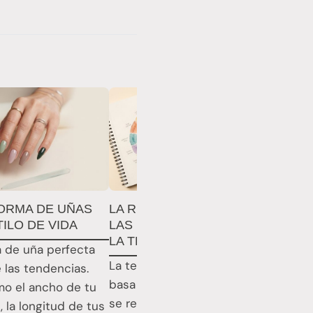
ORMA DE UÑAS
LA RUEDA DE COLORES PARA
LA
TILO DE VIDA
LAS UÑAS: CÓMO FUNCIONA
UÑ
LA TEORÍA DEL COLOR
TE
ma de uña perfecta
La teoría del color para uñas se
Enr
e las tendencias.
basa en ciencia real: cómo la luz
le
o el ancho de tu
se refleja, cómo las células cono
de 
, la longitud de tus