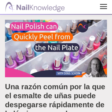
Saltar
Saltar
al
al
Conocimientos
contenido
pie
de
uñas
principal
de
página
Una razón común por la que
el esmalte de uñas puede
despegarse rápidamente de