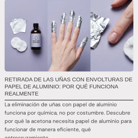
RETIRADA DE LAS UÑAS CON ENVOLTURAS DE
Q
PAPEL DE ALUMINIO: POR QUÉ FUNCIONA
E
REALMENTE
E
La eliminación de uñas con papel de aluminio
E
funciona por química, no por costumbre. Descubre
n
por qué la acetona necesita papel de aluminio para
t
funcionar de manera eficiente, qué
entrecruzamiento…