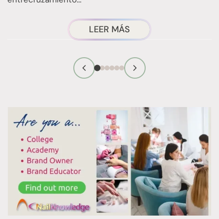
ACERCA
LEER MÁS
DE
LA
TÉCNICA
DE
RETIRADA
DE
ESMALTE
CON
ENVOLTURAS
DE
PAPEL
DE
ALUMINIO: