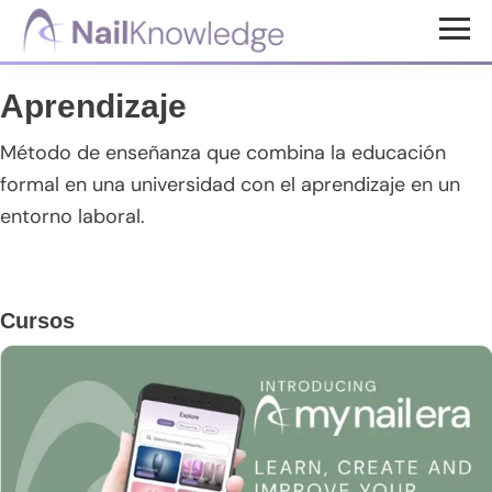
Saltar
Saltar
Saltar
al
a
al
Conocimientos
contenido
la
pie
de
Aprendizaje
uñas
principal
barra
de
lateral
página
Método de enseñanza que combina la educación
principal
formal en una universidad con el aprendizaje en un
entorno laboral.
Barra
Cursos
lateral
principal