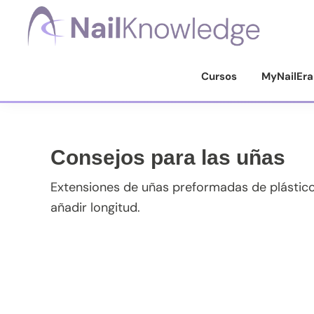
Saltar
Saltar
Saltar
Saltar
a
al
a
al
la
contenido
la
pie
Conocimientos
de
navegación
principal
barra
de
Cursos
MyNailEra
uñas
principal
lateral
página
principal
Consejos para las uñas
Extensiones de uñas preformadas de plástico 
añadir longitud.