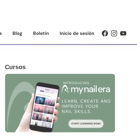
s
Blog
Boletín
Inicio de sesión
Barra
Cursos
lateral
principal