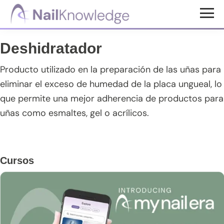
Saltar
Saltar
Saltar
al
a
al
Conocimientos
contenido
la
pie
de
Deshidratador
uñas
principal
barra
de
lateral
página
Producto utilizado en la preparación de las uñas para
principal
eliminar el exceso de humedad de la placa ungueal, lo
que permite una mejor adherencia de productos para
uñas como esmaltes, gel o acrílicos.
Barra
Cursos
lateral
principal